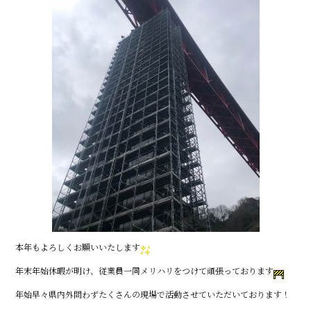
b
o
o
k
本年もよろしくお願いいたします
年末年始休暇が明け、従業員一同メリハリをつけて頑張っております
年始早々県内外問わずたくさんの現場で活動させていただいております！