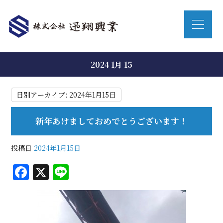
2024 1月 15
日別アーカイブ:
2024年1月15日
新年あけましておめでとうございます！
投稿日
2024年1月15日
F
X
Li
a
n
c
e
e