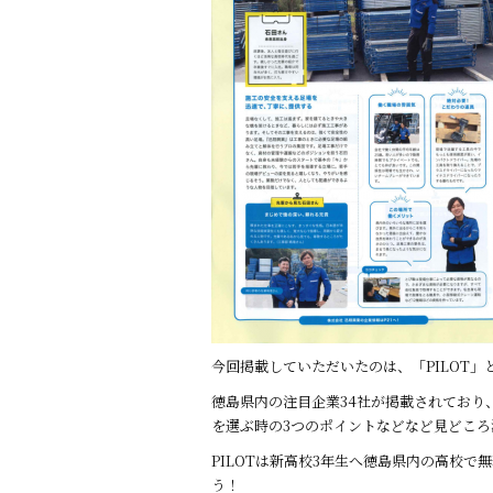
b
o
o
k
今回掲載していただいたのは、「PILOT
徳島県内の注目企業34社が掲載されており
を選ぶ時の3つのポイントなどなど見どころ
PILOTは新高校3年生へ徳島県内の高校
う！