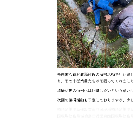
k
先週末も資材置場付近の清掃活動を行いまし
り、雨の中従業員たちが頑張ってくれまし
清掃活動の恒例化は回避したいという願い
次回の清掃活動も予定しておりますが、少
徳島足場徳島建設業鳶四国現場徳島足場徳
国現場徳島足場徳島建設業鳶四国現場徳島