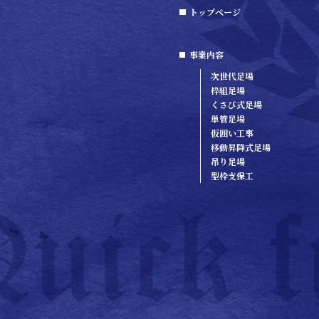
トップページ
事業内容
次世代足場
枠組足場
くさび式足場
単管足場
仮囲い工事
移動昇降式足場
吊り足場
型枠支保工