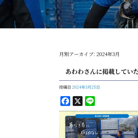
月別アーカイブ:
2024年3月
あわわさんに掲載してい
投稿日
2024年3月25日
F
X
Li
a
n
c
e
e