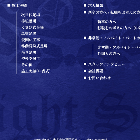
施工実績
求人情報
新卒の方へ / 転職をお考えの
次世代足場
枠組足場
新卒の方へ
くさび式足場
転職をお考えの方へ（中
単管足場
非常勤・アルバイト・パートの方
仮囲い工事
移動昇降式足場
非常勤・アルバイト・パ
吊り足場
外国人の方へ
型枠支保工
スタッフインタビュー
その他
施工実績(年表式)
会社概要
お問い合わせ
Copyright (C) 株式会社迅翔興業 All Rights Reserved.