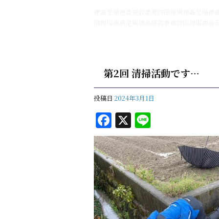
徳島足場徳島建設業鳶四国現場徳島足場徳
国現場徳島足場徳島建設業鳶四国現場徳島
第2回 清掃活動です…
投稿日
2024年3月1日
F
X
Li
a
n
c
e
e
b
o
o