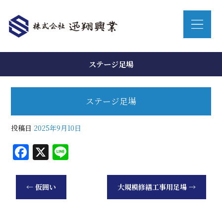
ステージ足場
ステージ足場
投稿日
2025年9月10日
F
X
Li
a
n
c
e
←
仮囲い
大規模修繕工事用足場
→
e
b