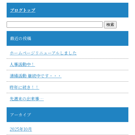
o
ブログトップ
o
k
最近の投稿
ホームページリニューアルしました
人事活動中！
清掃活動 継続中です・・・
昨年に続き！！
先週末の出来事…
アーカイブ
2025年10月